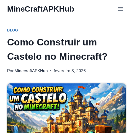
Pular
MineCraftAPKHub
para
o
Conteúdo
BLOG
Como Construir um
Castelo no Minecraft?
Por
MinecraftAPKHub
fevereiro 3, 2026