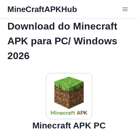
Pular
MineCraftAPKHub
para
o
Download do Minecraft
Conteúdo
APK para PC/ Windows
2026
Minecraft APK PC