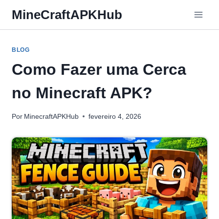
Pular
MineCraftAPKHub
para
o
Conteúdo
BLOG
Como Fazer uma Cerca
no Minecraft APK?
Por
MinecraftAPKHub
fevereiro 4, 2026